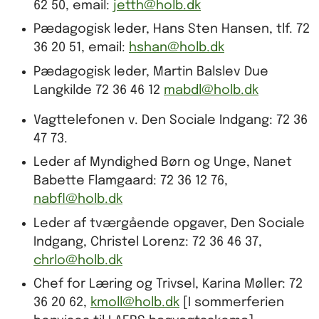
62 50, email:
jetth@holb.dk
Pædagogisk leder, Hans Sten Hansen, tlf. 72
36 20 51, email:
hshan@holb.dk
Pædagogisk leder, Martin Balslev Due
Langkilde 72 36 46 12
mabdl@holb.dk
Vagttelefonen v. Den Sociale Indgang: 72 36
47 73.
Leder af Myndighed Børn og Unge, Nanet
Babette Flamgaard: 72 36 12 76,
nabfl@holb.dk
Leder af tværgående opgaver, Den Sociale
Indgang, Christel Lorenz: 72 36 46 37,
chrlo@holb.dk
Chef for Læring og Trivsel, Karina Møller: 72
36 20 62,
kmoll@holb.dk
[I sommerferien