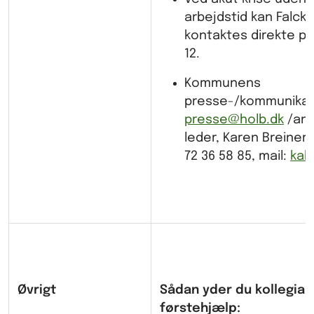
arbejdstid kan Falck
kontaktes direkte på t
12.
Kommunens
presse-/kommunikat
presse@holb.dk
/ans
leder, Karen Breiner N
72 36 58 85, mail:
kab
Øvrigt
Sådan yder du kollegial
førstehjælp: