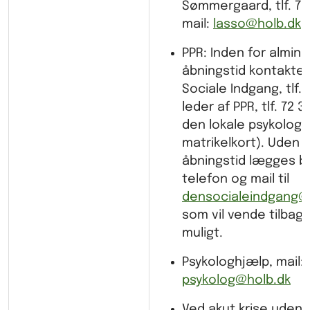
Sømmergaard, tlf. 72 
mail:
lasso@holb.dk
PPR: Inden for almind
åbningstid kontakte
Sociale Indgang, tlf. 
leder af PPR, tlf. 72 36
den lokale psykolog 
matrikelkort). Uden f
åbningstid lægges b
telefon og mail til
densocialeindgang@
som vil vende tilbage
muligt.
Psykologhjælp, mail:
psykolog@holb.dk
Ved akut krise udenf