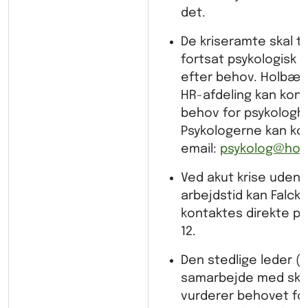
det.
De kriseramte skal ti
fortsat psykologisk 
efter behov. Holbæ
HR-afdeling kan kon
behov for psykologh
Psykologerne kan ko
email:
psykolog@holb
Ved akut krise udenf
arbejdstid kan Falck
kontaktes direkte på t
12.
Den stedlige leder (ev
samarbejde med sko
vurderer behovet for