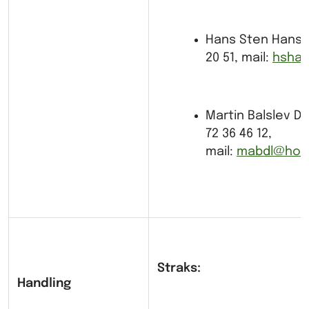
Hans Sten Hansen,
20 51, mail:
hshan
Martin Balslev D
72 36 46 12,
mail:
mabdl@holb
Straks:
Handling