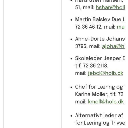
Hans Sten Hansen, tlf
51, mail:
hshan@holb
Martin Balslev Due Lan
72 36 46 12, mail:
mab
Anne-Dorte Johansen,
3796, mail:
ajoha@hol
Skoleleder
Jesper Bu
tlf. 72 36 2118,
mail:
jebcl@holb.dk
Chef for Læring og Tr
Karina Møller, tlf. 72 
mail:
kmoll@holb.dk
Alternativt leder af 
for Læring og Trivsel