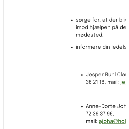
sørge for, at der bli
imod hjælpen på det
mødested.
informere din ledels
Jesper Buhl Claus
36 21 18, mail:
jeb
Anne-Dorte Johan
72 36 37 96,
mail:
ajoha@holb