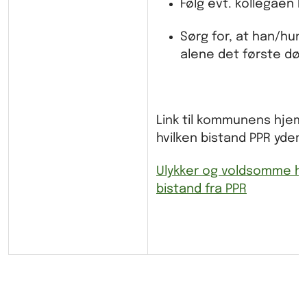
Følg evt. kollegaen h
Sørg for, at han/hun 
alene det første døg
Link til kommunens hje
hvilken bistand PPR yder:
Ulykker og voldsomme h
bistand fra PPR