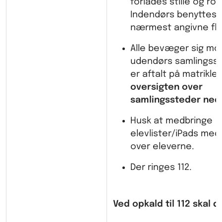
forlades stille og roli
Indendørs benyttes 
nærmest angivne flu
Alle bevæger sig mo
udendørs samlingss
er aftalt på matriklen
oversigten over
samlingssteder ned
Husk at medbringe
elevlister/iPads med 
over eleverne.
Der ringes 112.
Ved opkald til 112 skal d